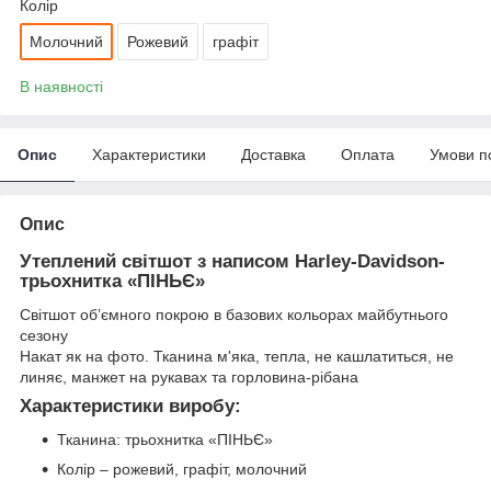
Колір
Молочний
Рожевий
графіт
В наявності
Опис
Характеристики
Доставка
Оплата
Умови п
Опис
Утеплений світшот з написом Harley-Davidson-
трьохнитка «ПІНЬЄ»
Світшот об’ємного покрою в базових кольорах майбутнього
сезону
Накат як на фото. Тканина м'яка, тепла, не кашлатиться, не
линяє, манжет на рукавах та горловина-рібана
Характеристики виробу:
Тканина: трьохнитка «ПІНЬЄ»
Колір – рожевий, графіт, молочний