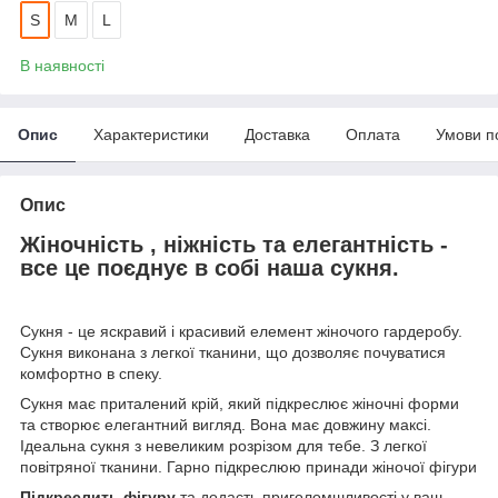
S
M
L
В наявності
Опис
Характеристики
Доставка
Оплата
Умови п
Опис
Жіночність , ніжність та елегантність
-
все це поєднує в собі наша сукня.
Сукня - це яскравий і красивий елемент жіночого гардеробу.
Сукня виконана з легкої тканини, що дозволяє почуватися
комфортно в спеку.
Сукня має приталений крій, який підкреслює жіночні форми
та створює елегантний вигляд. Вона має довжину максі.
Ідеальна сукня з невеликим розрізом для тебе. З легкої
повітряної тканини. Гарно підкреслюю принади жіночої фігури
Підкреслить фігуру
та додасть приголомшливості у ваш