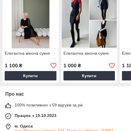
Елегантна жіноча сукня
Елегантна жіноча сукня
Елег
1 100
1 000
1 1
₴
₴
Купити
Купити
Про нас
100% позитивних з 59 відгуків за рік
Працює з 15.10.2023
м. Одеса
вул. Південна дорога, 101, Одеська область, 67562,