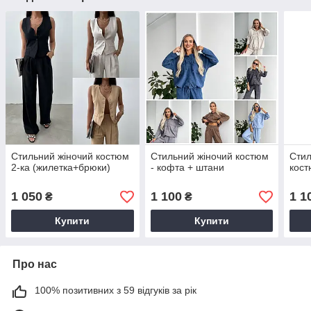
Стильний жіночий костюм
Стильний жіночий костюм
Стил
2-ка (жилетка+брюки)
- кофта + штани
кос
1 050
1 100
1 1
₴
₴
Купити
Купити
Про нас
100% позитивних з 59 відгуків за рік