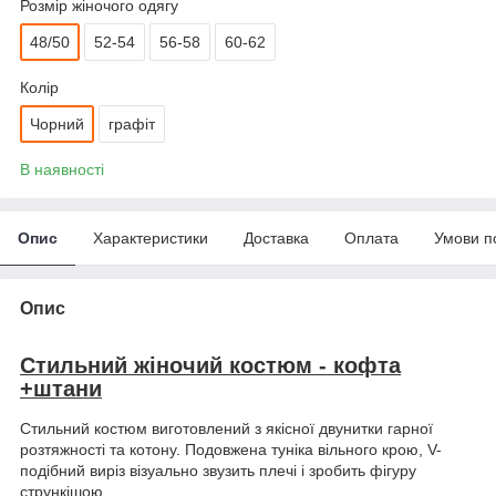
Розмір жіночого одягу
48/50
52-54
56-58
60-62
Колір
Чорний
графіт
В наявності
Опис
Характеристики
Доставка
Оплата
Умови п
Опис
Стильний жіночий костюм - кофта
+штани
Стильний костюм виготовлений з якісної двунитки гарної
розтяжності та котону. Подовжена туніка вільного крою, V-
подібний виріз візуально звузить плечі і зробить фігуру
стрункішою.